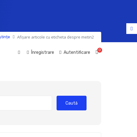
Afișare articole cu eticheta despre metin2
ștințe
0
Coș de cumpără
Înregistrare
Autentificare
Caută