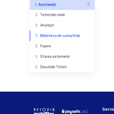
Asistență
Tichetele mele
Anunțuri
Biblioteca de cunoștințe
Fișiere
Starea sistemelor
Deschide Tichet
Servi