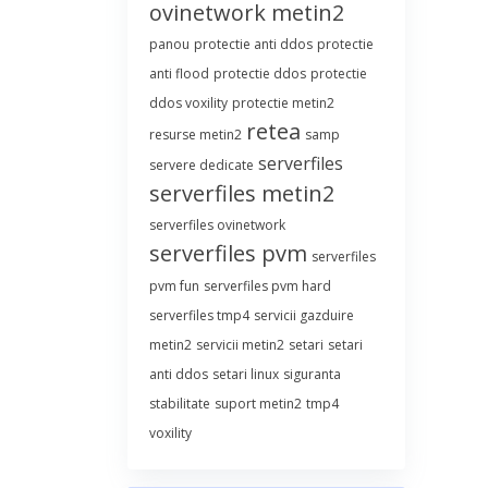
ovinetwork metin2
panou
protectie anti ddos
protectie
anti flood
protectie ddos
protectie
ddos voxility
protectie metin2
retea
resurse metin2
samp
serverfiles
servere dedicate
serverfiles metin2
serverfiles ovinetwork
serverfiles pvm
serverfiles
pvm fun
serverfiles pvm hard
serverfiles tmp4
servicii gazduire
metin2
servicii metin2
setari
setari
anti ddos
setari linux
siguranta
stabilitate
suport metin2
tmp4
voxility