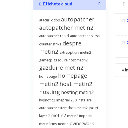
Etichete cloud
autopatcher
atacuri ddos
autopatcher metin2
autopatcher rapid
autopatcher sursa
despre
S
counter strike
metin2
extraoptiuni metin2
gamecp
gazduire host metin2
gazduire metin2
« î
homepage
homepage
metin2
host metin2
hosting
hosting metin2
hypnotic2
imeprial 250
instalare
autopatcher
itemshop metin2
jocuri
metin2
layer 7
metin2 imperial
ovinetwork
metin2cms
neoria