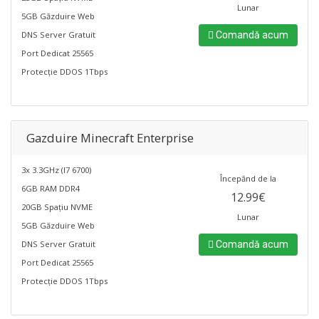
Lunar
5GB Găzduire Web
DNS Server Gratuit
Comandă acum
Port Dedicat 25565
Protecție DDOS 1Tbps
Gazduire Minecraft Enterprise
3x 3.3GHz (I7 6700)
Începănd de la
6GB RAM DDR4
12.99€
20GB Spațiu NVME
Lunar
5GB Găzduire Web
DNS Server Gratuit
Comandă acum
Port Dedicat 25565
Protecție DDOS 1Tbps