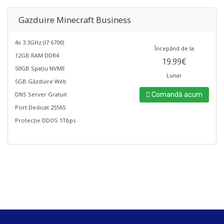
Gazduire Minecraft Business
4x 3.3GHz (I7 6700)
Începănd de la
12GB RAM DDR4
19.99€
50GB Spațiu NVME
Lunar
5GB Găzduire Web
DNS Server Gratuit
Comandă acum
Port Dedicat 25565
Protecție DDOS 1Tbps