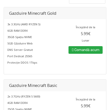
Gazduire Minecraft Gold
3x 3.3GHz (AMD RYZEN 5)
Începănd de la
6GB RAM DDR4
5.99€
35GB Spațiu NVME
Lunar
5GB Găzduire Web
DNS Server Gratuit
Comandă acum
Port Dedicat 25565
Protecție DDOS 1Tbps
Gazduire Minecraft Basic
2x 3.7GHz (RYZEN 5 5600)
Începănd de la
4GB RAM DDR4
5.99€
25GB Spațiu NVME